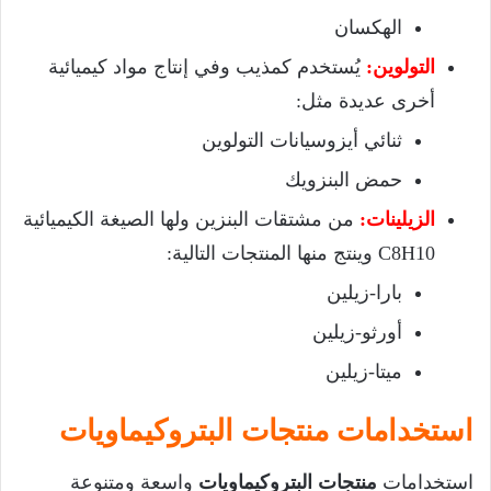
الهكسان
التولوين:
يُستخدم كمذيب وفي إنتاج مواد كيميائية
أخرى عديدة مثل:
ثنائي أيزوسيانات التولوين
حمض البنزويك
الزيلينات:
من مشتقات البنزين ولها الصيغة الكيميائية
10
H
8
C
وينتج منها المنتجات التالية:
بارا-زيلين
أورثو-زيلين
ميتا-زيلين
استخدامات منتجات البتروكيماويات
استخدامات
منتجات البتروكيماويات
واسعة ومتنوعة