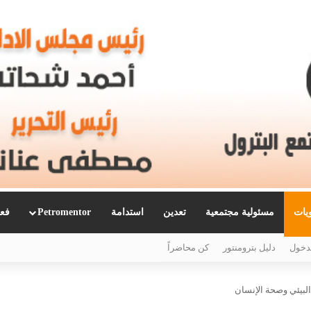
ويات
مسئولية مجتمعية
تعدين
استدامة
Petromentor
فعا
دخول
دليل بترومنتور
كن محاضراً