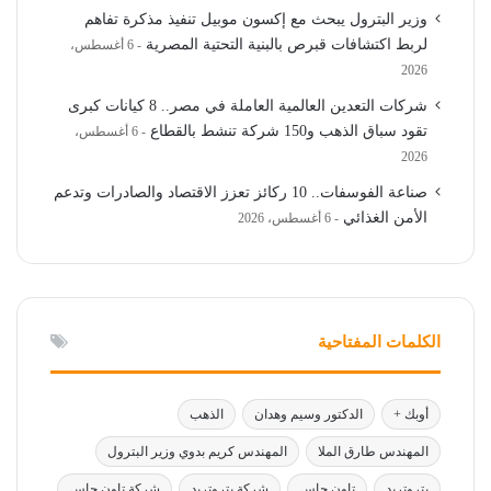
وزير البترول يبحث مع إكسون موبيل تنفيذ مذكرة تفاهم
لربط اكتشافات قبرص بالبنية التحتية المصرية
6 أغسطس،
2026
شركات التعدين العالمية العاملة في مصر.. 8 كيانات كبرى
تقود سباق الذهب و150 شركة تنشط بالقطاع
6 أغسطس،
2026
صناعة الفوسفات.. 10 ركائز تعزز الاقتصاد والصادرات وتدعم
الأمن الغذائي
6 أغسطس، 2026
الكلمات المفتاحية
أوبك +
الدكتور وسيم وهدان
الذهب
المهندس طارق الملا
المهندس كريم بدوي وزير البترول
بتروتريد
تاون جاس
شركة بتروتريد
شركة تاون جاس