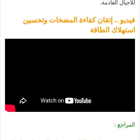
للأجيال القادمة.
فيديو ..
إتقان كفاءة المضخات وتحسين
استهلاك الطاقة
المراجع :