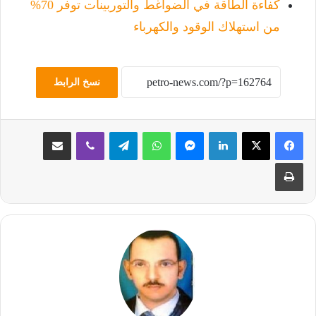
كفاءة الطاقة في الضواغط والتوربينات توفر 70%
من استهلاك الوقود والكهرباء
نسخ الرابط
لينكدإن
ماسنجر
واتساب
تيلقرام
ڤايبر
مشاركة عبر البريد
طباعة