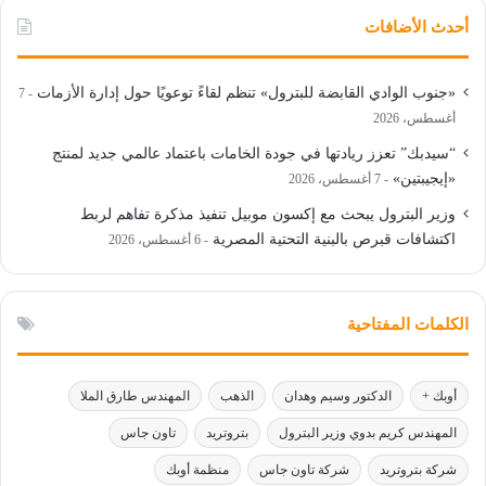
أحدث الأضافات
«جنوب الوادي القابضة للبترول» تنظم لقاءً توعويًا حول إدارة الأزمات
7
أغسطس، 2026
“سيدبك” تعزز ريادتها في جودة الخامات باعتماد عالمي جديد لمنتج
«إيجيبتين»
7 أغسطس، 2026
وزير البترول يبحث مع إكسون موبيل تنفيذ مذكرة تفاهم لربط
اكتشافات قبرص بالبنية التحتية المصرية
6 أغسطس، 2026
الكلمات المفتاحية
أوبك +
الدكتور وسيم وهدان
الذهب
المهندس طارق الملا
المهندس كريم بدوي وزير البترول
بتروتريد
تاون جاس
شركة بتروتريد
شركة تاون جاس
منظمة أوبك