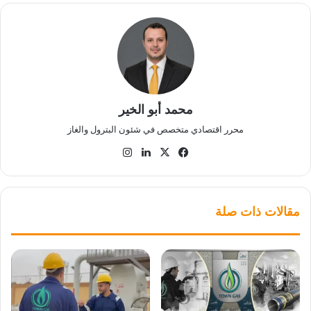
محمد أبو الخير
محرر اقتصادي متخصص في شئون البترول والغاز
‫X
فيسبوك
لينكدإن
انستقرام
مقالات ذات صلة