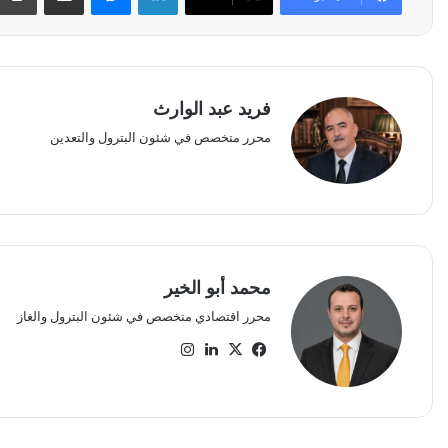
فريد عبد الوارث
محرر متخصص في شئون البترول والتعدين
محمد أبو الخير
محرر اقتصادي متخصص في شئون البترول والغاز
‫X
فيسبوك
لينكدإن
انستقرام