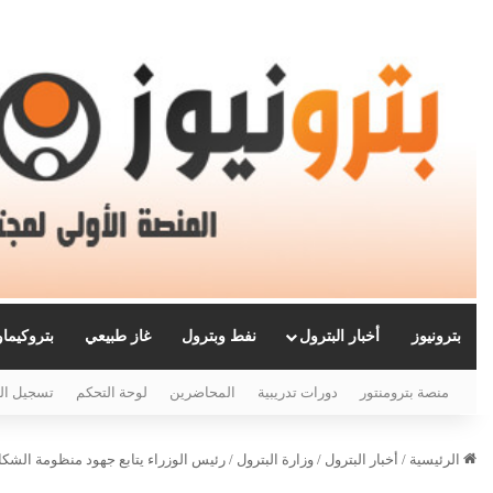
بترونيوز
أخبار البترول
نفط وبترول
غاز طبيعي
بتروكيما
منصة بترومنتور
دورات تدريبية
المحاضرين
لوحة التحكم
تسجيل ال
الرئيسية
/
أخبار البترول
/
وزارة البترول
/
رئيس الوزراء يتابع جهود منظومة الشكاوى