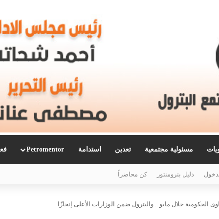
ويات
مسئولية مجتمعية
تعدين
استدامة
Petromentor
فعا
دخول
دليل بترومنتور
كن محاضراً
 الحكومية خلال مايو .. والبترول ضمن الوزارات الأعلى إنجازًا