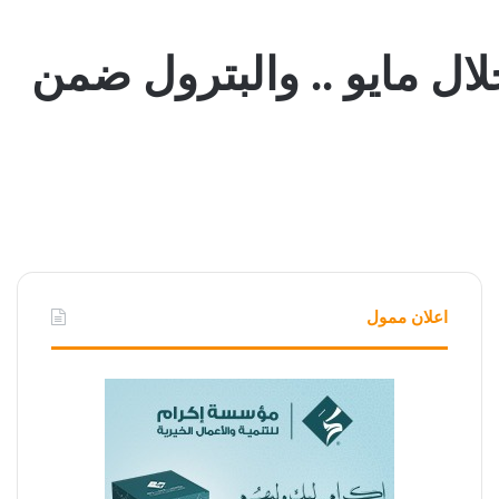
ال مايو .. والبترول ضمن
اعلان ممول