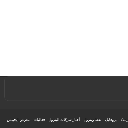
زملاء
بروفايل
نفط وبترول
أخبار شركات البترول
فعاليات
معرض إيجيبس