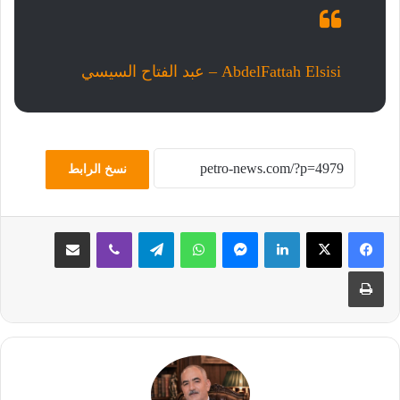
‎AbdelFattah Elsisi – عبد الفتاح السيسي‎
نسخ الرابط
لينكدإن
ماسنجر
واتساب
تيلقرام
ڤايبر
مشاركة عبر البريد
طباعة