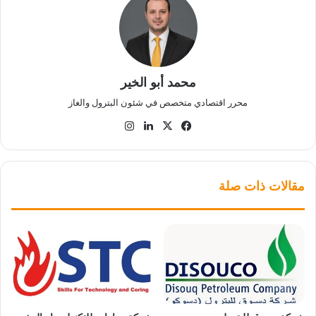
محمد أبو الخير
محرر اقتصادي متخصص في شئون البترول والغاز
‫X
فيسبوك
لينكدإن
انستقرام
مقالات ذات صلة