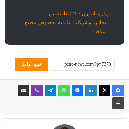
وزارة البترول : 40 إتفاقية بين
“إيجاس”وشركات عالمية بخصوص مصنع
“دمياط”
نسخ الرابط
لينكدإن
ماسنجر
واتساب
تيلقرام
ڤايبر
مشاركة عبر البريد
طباعة