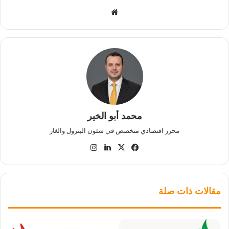
موقع
الويب
محمد أبو الخير
محرر اقتصادي متخصص في شئون البترول والغاز
‫X
فيسبوك
لينكدإن
انستقرام
مقالات ذات صلة