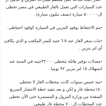
عدد السيارات التي تعمل بالغاز الطبيعي في مصر تخطى
ال٥٠٠٠٠٠ سيارة (نصف مليون سيارة) .
•يتم الاحتفاظ بوقود البنزين في السيارة كوقود احتياطى .
•ثبات سعر الغاز عند ٦.٥ جنيه للمتر المكعب و الذي يكافئ
أي لتر بنزين .
•معدلات توفير هائلة تتخطى ٣٢٠٠٠جنيه في السنة عند
استهلاك ١٥ لتر بنزين ٩٢ يوميا .
•منذ خمس سنوات كانت محطات الغاز لا تتخطى
١٥٠محطة غاز و لكن و بعد تنفيذ خطة الانتشار السريع
المنفذة من وزارة البترول و المستمرة حتى الآن تخطى
عدد المحطات ال٧٠٠ محطة غاز طبيعي.