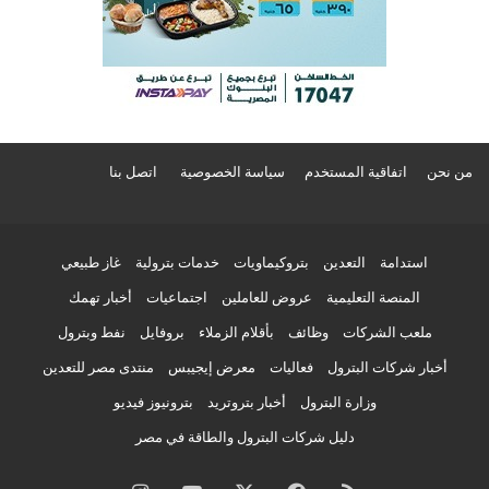
من نحن
اتفاقية المستخدم
سياسة الخصوصية
اتصل بنا
استدامة
التعدين
بتروكيماويات
خدمات بترولية
غاز طبيعي
المنصة التعليمية
عروض للعاملين
اجتماعيات
أخبار تهمك
ملعب الشركات
وظائف
بأقلام الزملاء
بروفايل
نفط وبترول
أخبار شركات البترول
فعاليات
معرض إيجيبس
منتدى مصر للتعدين
وزارة البترول
أخبار بتروتريد
بترونيوز فيديو
دليل شركات البترول والطاقة في مصر