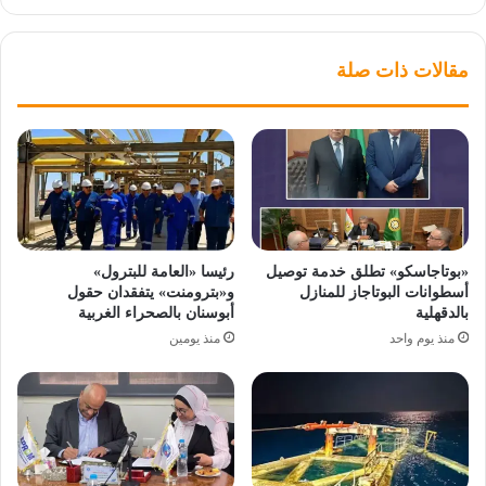
مقالات ذات صلة
«بوتاجاسكو» تطلق خدمة توصيل
رئيسا «العامة للبترول»
أسطوانات البوتاجاز للمنازل
و«بترومنت» يتفقدان حقول
بالدقهلية
أبوسنان بالصحراء الغربية
منذ يوم واحد
منذ يومين