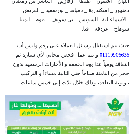
الليان _ أشمون _ طنطا _ زقازيق _ العاشر من رمضان _
دمنهور _ اسكندرية _ دمياط _ بورسعيد _ العريش
_الاسماعيلية _السويس _بني سويف _ فيوم _ المنيا _
سوهاج _ غردقة _ قنا.
حيث يتم استقبال رسائل العملاء على رقم واتس أب
01119906636
و يتم عمل فحص مجاني لأي سيارة ثم
التعاقد يومياً عدا يوم الجمعة و الأجازات الرسمية بدون
حجز من الثامنة صباحاً حتى الثانية مساءأ و التركيب
بأولوية التعاقد، وذلك خلال ثلاث إلى خمس ساعات.