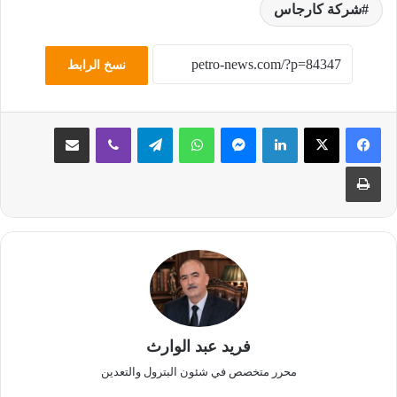
شركة كارجاس
نسخ الرابط
لينكدإن
ماسنجر
واتساب
تيلقرام
ڤايبر
مشاركة عبر البريد
طباعة
فريد عبد الوارث
محرر متخصص في شئون البترول والتعدين