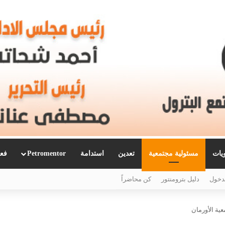
ويات
مسئولية مجتمعية
تعدين
استدامة
Petromentor
فعا
دخول
دليل بترومنتور
كن محاضراً
ية الأورمان