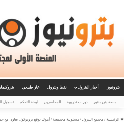
بترونيوز
أخبار البترول
نفط وبترول
غاز طبيعي
بتروكيما
منصة بترومنتور
دورات تدريبية
المحاضرين
لوحة التحكم
تسجيل ال
الرئيسية
/
مجتمع البترول
/
مسئولية مجتمعية
/
أموك توقع بروتوكول تعاون مع جمع