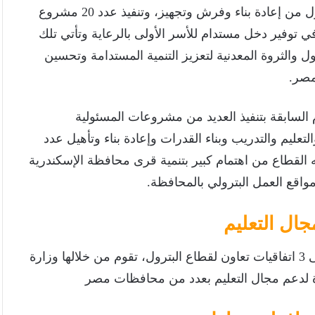
يتضمن البروتوكول تنفيذ مشروع لرفع كفاءة عدد 60 منزل من إعادة بناء وفرش وتجهيز، وتنفيذ عدد 20 مشروع
توفير دخل مستدام للأسر الأولى بالرعاية وتأتي تلك
 والثروة المعدنية لتعزيز التنمية المستدامة وتحسين
مصر.
م السابقة بتنفيذ العديد من مشروعات المسئولية
ليم والتدريب وبناء القدرات وإعادة بناء وتأهيل عدد
 القطاع من اهتمام كبير بتنمية قرى محافظة الإسكندرية
اقع العمل البترولي بالمحافظة.
جدير بالذكر ان وزارة البترول وقعت فى وقت سابق على 3 اتفاقيات تعاون لقطاع البترول، تقوم من خلالها وزارة
دة لدعم مجال التعليم بعدد من محافظات مصر