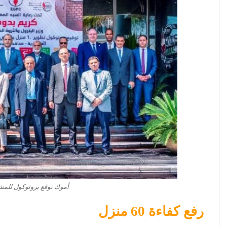
أموك توقع بروتوكول للمشا
رفع كفاءة 60 منزل