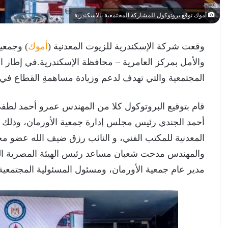
أموك توقع بروتوكول للمشاركة المجتمعية بالاسكندرية
وقعت شركة الإسكندرية للزيوت المعدنية (
أموك
والأمل بمركز العامرية – محافظة الإسكندرية.في إطار است
المجتمعية والتي تهدف لدعم وزيادة مساهمةِ القطاع في ال
قام بتوقيع البروتوكول كلا من المهندس عمرو أحمد لط
أحمد الجندي رئيس مجلس إدارة جمعية الأورمان، وذلك ب
المعدنية للمكتب الفني، و النائب رزق ضيف الله عضو مج
والمهندس مدحت شعبان مساعد رئيس الهيئة المصرية العا
مدير عام جمعية الأورمان، ومسئول المسئولية المجتمعي