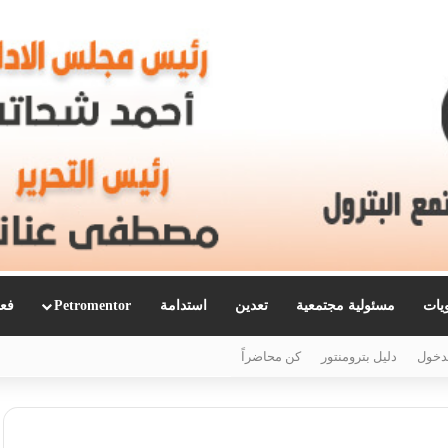
ويات
مسئولية مجتمعية
تعدين
استدامة
Petromentor
فعا
دخول
دليل بترومنتور
كن محاضراً