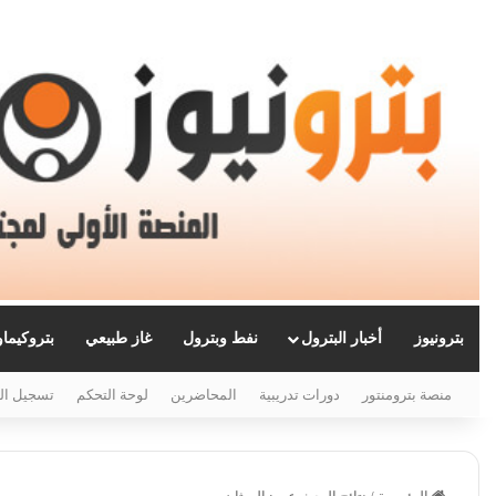
بترونيوز
أخبار البترول
نفط وبترول
غاز طبيعي
بتروكيما
منصة بترومنتور
دورات تدريبية
المحاضرين
لوحة التحكم
تسجيل ال