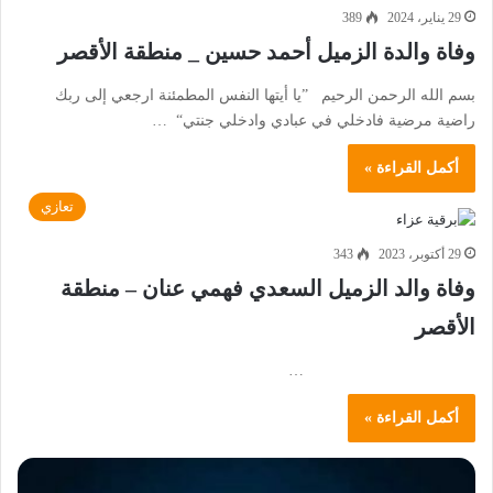
29 يناير، 2024
389
وفاة والدة الزميل أحمد حسين _ منطقة الأقصر
بسم الله الرحمن الرحيم ”يا أيتها النفس المطمئنة ارجعي إلى ربك
راضية مرضية فادخلي في عبادي وادخلي جنتي“ …
أكمل القراءة »
تعازي
29 أكتوبر، 2023
343
وفاة والد الزميل السعدي فهمي عنان – منطقة
الأقصر
…
أكمل القراءة »