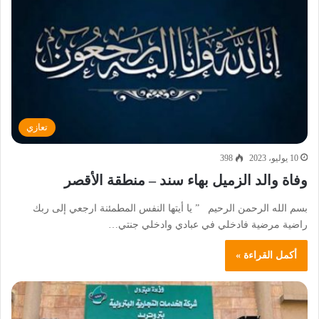
تعازي
10 يوليو، 2023
398
وفاة والد الزميل بهاء سند – منطقة الأقصر
بسم الله الرحمن الرحيم ” يا أيتها النفس المطمئنة ارجعي إلى ربك
راضية مرضية فادخلي في عبادي وادخلي جنتي…
أكمل القراءة »