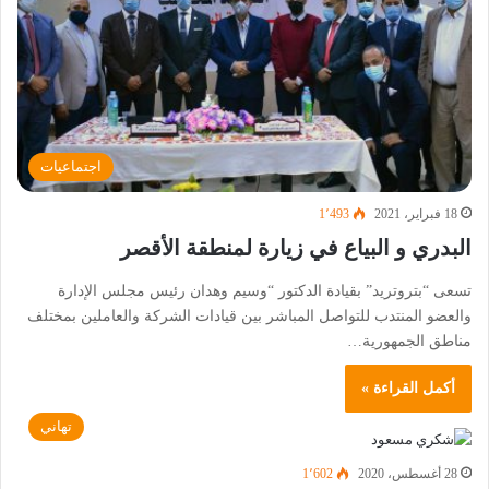
اجتماعيات
18 فبراير، 2021
1٬493
البدري و البياع في زيارة لمنطقة الأقصر
تسعى “بتروتريد” بقيادة الدكتور “وسيم وهدان رئيس مجلس الإدارة
والعضو المنتدب للتواصل المباشر بين قيادات الشركة والعاملين بمختلف
مناطق الجمهورية…
أكمل القراءة »
تهاني
28 أغسطس، 2020
1٬602