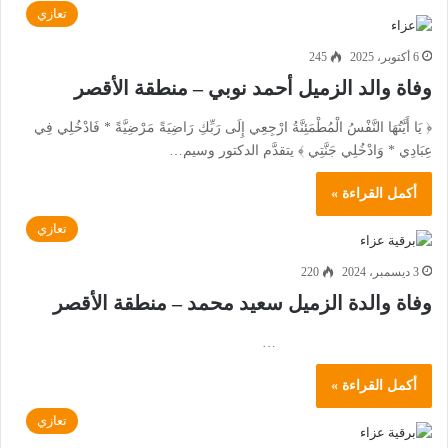
تعازي
6 أكتوبر، 2025
245
وفاة والد الزميل أحمد نوبي – منطقة الأقصر
﴿ يَا أَيَّتُهَا النَّفْسُ الْمُطْمَئِنَّةُ ارْجِعِي إِلَى رَبِّكِ رَاضِيَةً مَرْضِيَّةً * فَادْخُلِي فِي
عِبَادِي * وَادْخُلِي جَنَّتِي ﴾ يتقدَّم الدكتور وسيم…
أكمل القراءة »
تعازي
3 ديسمبر، 2024
220
وفاة والدة الزميل سعيد محمد – منطقة الأقصر
…
أكمل القراءة »
تعازي