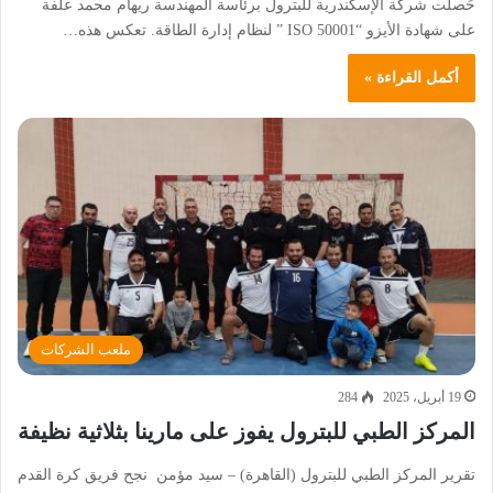
حَصلت شركة الإسكندرية للبترول برئاسة المهندسة ريهام محمد علفة
على شهادة الأيزو “ISO 50001 ” لنظام إدارة الطاقة. تعكس هذه…
أكمل القراءة »
ملعب الشركات
19 أبريل، 2025
284
المركز الطبي للبترول يفوز على مارينا بثلاثية نظيفة
تقرير المركز الطبي للبترول (القاهرة) – سيد مؤمن نجح فريق كرة القدم