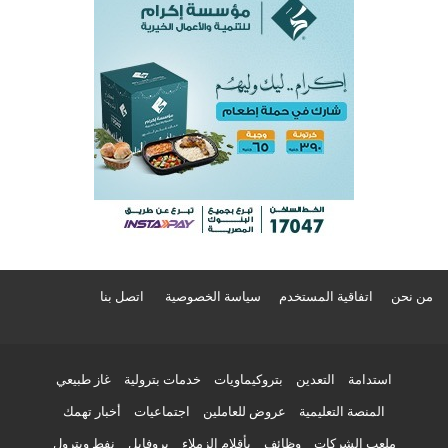
من نحن
اتفاقية المستخدم
سياسة الخصوصية
اتصل بنا
استدامة
التعدين
بتروكيماويات
خدمات بترولية
غاز طبيعي
المنصة التعليمية
عروض للعاملين
اجتماعيات
أخبار تهمك
ملعب الشركات
وظائف
بأقلام الزملاء
بروفايل
نفط وبترول