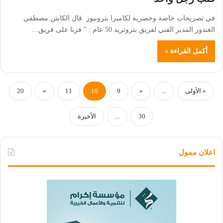
في تصريحات خاصة وحصرية لكاميرا بترونيوز قال الكابتن مصطفي
الغندور المدير الفني لفريق بتروتريد 50 عام : ” فزنا على فريق…
أكمل القراءة »
« الأولى
...
«
9
10
11
»
20
30
...
الأخيرة
اعلان ممول