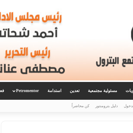
ويات
مسئولية مجتمعية
تعدين
استدامة
Petromentor
فعا
دخول
دليل بترومنتور
كن محاضراً