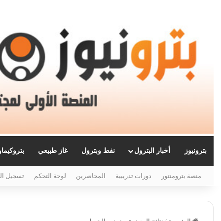
بترونيوز
أخبار البترول
نفط وبترول
غاز طبيعي
بتروكيما
منصة بترومنتور
دورات تدريبية
المحاضرين
لوحة التحكم
تسجيل ال