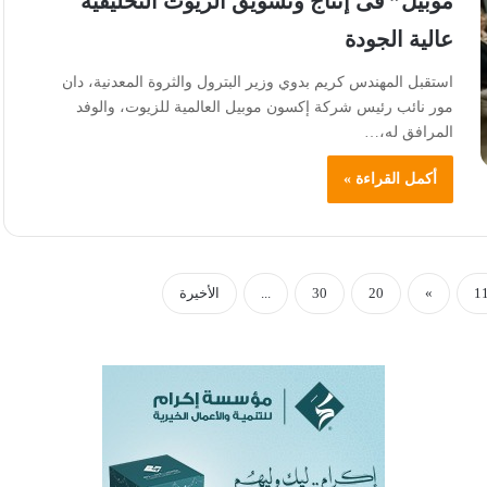
موبيل” فى إنتاج وتسويق الزيوت التخليقية
عالية الجودة
استقبل المهندس كريم بدوي وزير البترول والثروة المعدنية، دان
مور نائب رئيس شركة إكسون موبيل العالمية للزيوت، والوفد
المرافق له،…
أكمل القراءة »
1
»
20
30
...
الأخيرة