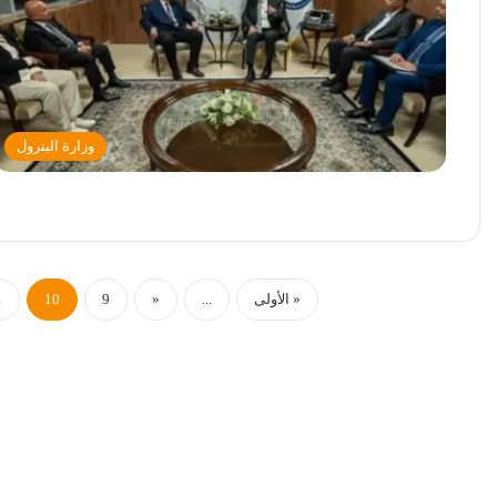
وزارة البترول
« الأولى
...
«
9
10
1