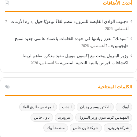
أحدث الأضافات
«جنوب الوادي القابضة للبترول» تنظم لقاءً توعويًا حول إدارة الأزمات
7
أغسطس، 2026
“سيدبك” تعزز ريادتها في جودة الخامات باعتماد عالمي جديد لمنتج
«إيجيبتين»
7 أغسطس، 2026
وزير البترول يبحث مع إكسون موبيل تنفيذ مذكرة تفاهم لربط
اكتشافات قبرص بالبنية التحتية المصرية
6 أغسطس، 2026
الكلمات المفتاحية
أوبك +
الدكتور وسيم وهدان
الذهب
المهندس طارق الملا
المهندس كريم بدوي وزير البترول
بتروتريد
تاون جاس
شركة بتروتريد
شركة تاون جاس
منظمة أوبك