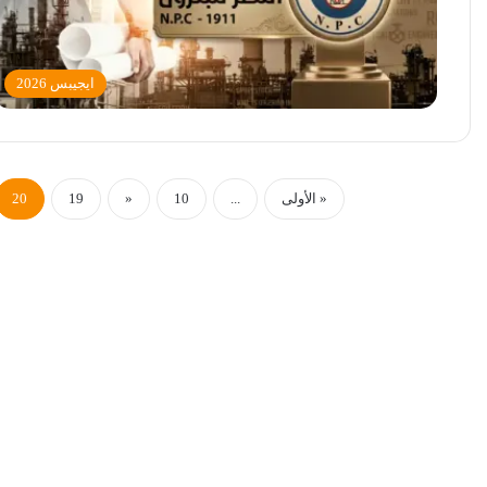
ايجيبس 2026
« الأولى
...
10
«
19
20