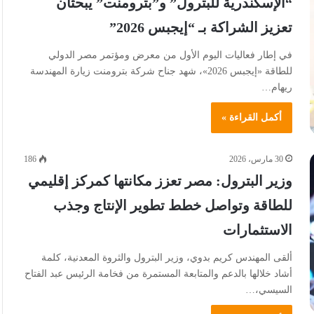
“الإسكندرية للبترول” و”بترومنت” يبحثان
تعزيز الشراكة بـ “إيجبس 2026”
في إطار فعاليات اليوم الأول من معرض ومؤتمر مصر الدولي
للطاقة «إيجبس 2026»، شهد جناح شركة بترومنت زيارة المهندسة
ريهام…
أكمل القراءة »
30 مارس، 2026
186
وزير البترول: مصر تعزز مكانتها كمركز إقليمي
للطاقة وتواصل خطط تطوير الإنتاج وجذب
الاستثمارات
ألقى المهندس كريم بدوي، وزير البترول والثروة المعدنية، كلمة
أشاد خلالها بالدعم والمتابعة المستمرة من فخامة الرئيس عبد الفتاح
السيسي،…