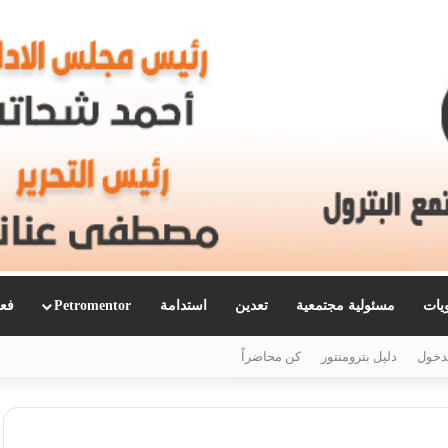
ويات
مسئولية مجتمعية
تعدين
استدامة
Petromentor
فعا
دخول
دليل بترومنتور
كن محاضراً