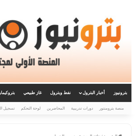
بترونيوز
أخبار البترول
نفط وبترول
غاز طبيعي
بتروكيما
منصة بترومنتور
دورات تدريبية
المحاضرين
لوحة التحكم
تسجيل ال