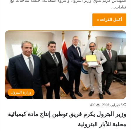
المهندس كريم بدوي وزير البترول والثروة المعدنية، جلسة مباحثات مع
قيادات…
أكمل القراءة »
وزارة البترول
5 فبراير، 2026
400
وزير البترول يكرم فريق توطين إنتاج مادة كيميائية
محلية للآبار البترولية