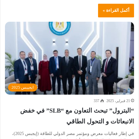
أكمل القراءة »
ايجيبس 2025
21 فبراير، 2025
337
“البترول” تبحث التعاون مع “SLB” في خفض
الانبعاثات و التحول الطاقي
في إطار فعاليات معرض ومؤتمر مصر الدولي للطاقة (إيجبس 2025)،