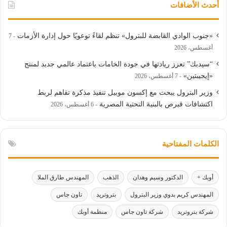
أحدث الأضافات
«جنوب الوادي القابضة للبترول» تنظم لقاءً توعويًا حول إدارة الأزمات
7
أغسطس، 2026
“سيدبك” تعزز ريادتها في جودة الخامات باعتماد عالمي جديد لمنتج
«إيجيبتين»
7 أغسطس، 2026
وزير البترول يبحث مع إكسون موبيل تنفيذ مذكرة تفاهم لربط
اكتشافات قبرص بالبنية التحتية المصرية
6 أغسطس، 2026
الكلمات المفتاحية
أوبك +
الدكتور وسيم وهدان
الذهب
المهندس طارق الملا
المهندس كريم بدوي وزير البترول
بتروتريد
تاون جاس
شركة بتروتريد
شركة تاون جاس
منظمة أوبك