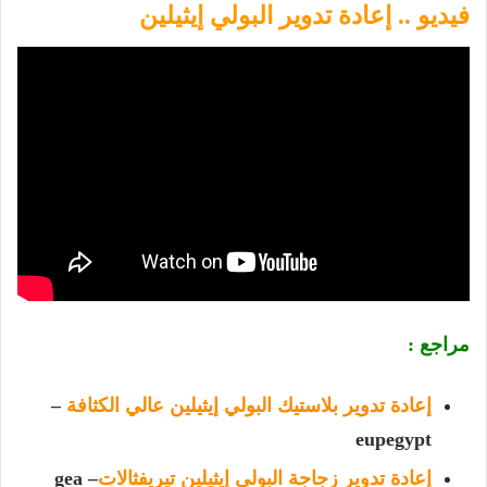
فيديو .. إعادة تدوير البولي إيثيلين
مراجع :
إعادة تدوير بلاستيك البولي إيثيلين عالي الكثافة
–
eupegypt
إعادة تدوير زجاجة البولي إيثيلين تيريفثالات
– gea