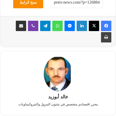
نسخ الرابط
لينكدإن
ماسنجر
واتساب
تيلقرام
ڤايبر
مشاركة عبر البريد
طباعة
خالد أبوزيد
محرر اقتصادي متخصص في شئون البترول والبتروكيماويات