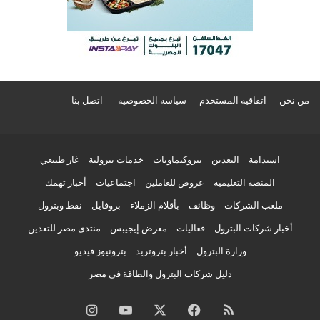
من نحن
اتفاقية المستخدم
سياسة الخصوصية
اتصل بنا
استدامة
التعدين
بتروكيماويات
خدمات بترولية
غاز طبيعي
المنصة التعليمية
عروض للعاملين
اجتماعيات
أخبار تهمك
ملعب الشركات
وظائف
بأقلام الزملاء
بروفايل
نفط وبترول
أخبار شركات البترول
فعاليات
معرض إيجيبس
منتدى مصر للتعدين
وزارة البترول
أخبار بتروتريد
بترونيوز فيديو
دليل شركات البترول والطاقة في مصر
ملخص
فيسبوك
‫X
‫YouTube
انستقرام