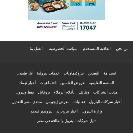
من نحن
اتفاقية المستخدم
سياسة الخصوصية
اتصل بنا
استدامة
التعدين
بتروكيماويات
خدمات بترولية
غاز طبيعي
المنصة التعليمية
عروض للعاملين
اجتماعيات
أخبار تهمك
ملعب الشركات
وظائف
بأقلام الزملاء
بروفايل
نفط وبترول
أخبار شركات البترول
فعاليات
معرض إيجيبس
منتدى مصر للتعدين
وزارة البترول
أخبار بتروتريد
بترونيوز فيديو
دليل شركات البترول والطاقة في مصر