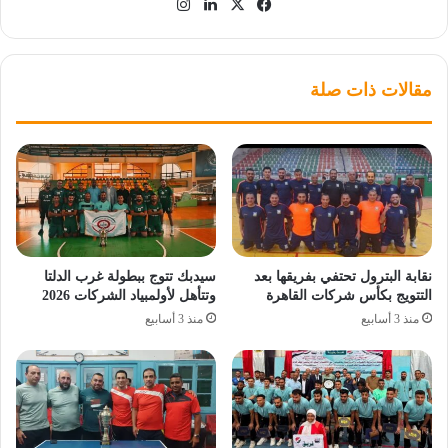
‫X
فيسبوك
لينكدإن
انستقرام
مقالات ذات صلة
نقابة البترول تحتفي بفريقها بعد
سيدبك تتوج ببطولة غرب الدلتا
التتويج بكأس شركات القاهرة
وتتأهل لأولمبياد الشركات 2026
منذ 3 أسابيع
منذ 3 أسابيع