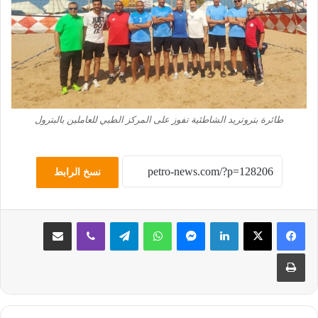
طائرة بتروتريد الشاطئية تفوز على المركز الطبي للعاملين بالبترول
نسخ الرابط
لينكدإن
ماسنجر
واتساب
تيلقرام
ڤايبر
مشاركة عبر البريد
طباعة