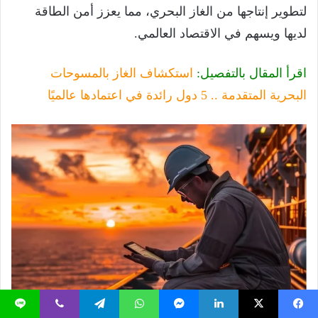
لتطوير إنتاجها من الغاز البحري، مما يعزز أمن الطاقة
لديها ويسهم في الاقتصاد العالمي.
اقرأ المقال بالتفصيل:
استكشاف الغاز بالمسوحات
البحرية المتقدمة .. 5 دول رائدة في اعتمادها عالميًا
يسبوك
‫X
لينكدإن
ماسنجر
واتساب
تيلقرام
ڤايبر
لاين