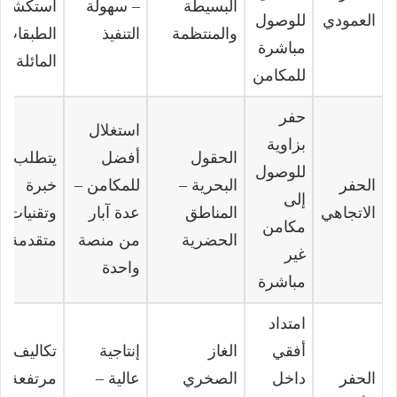
البسيطة
– سهولة
استكشا
العمودي
للوصول
والمنتظمة
التنفيذ
الطبقات
مباشرة
المائلة
للمكامن
حفر
استغلال
بزاوية
الحقول
أفضل
يتطلب
للوصول
الحفر
البحرية –
للمكامن –
خبرة
إلى
الاتجاهي
المناطق
عدة آبار
وتقنيات
مكامن
الحضرية
من منصة
متقدمة
غير
واحدة
مباشرة
امتداد
أفقي
الغاز
إنتاجية
تكاليف
الحفر
داخل
الصخري
عالية –
مرتفعة –