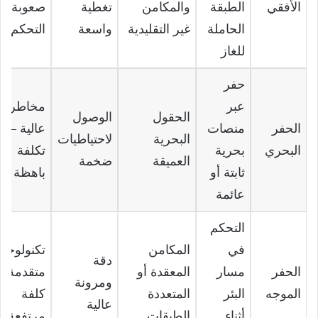
الأفقي
الطبقة
والمكامن
تغطية
صعوبة
الحاملة
غير التقليدية
واسعة
التحكم
للغاز
حفر
عبر
مخاطر
الحقول
الوصول
الحفر
منصات
عالية –
البحرية
لاحتياطيات
البحري
بحرية
تكلفة
العميقة
ضخمة
ثابتة أو
باهظة
عائمة
التحكم
في
المكامن
تكنولوجيا
دقة
الحفر
مسار
المعقدة أو
متقدمة –
ومرونة
الموجه
البئر
المتعددة
كلفة
عالية
أثناء
الطبقات
مرتفعة