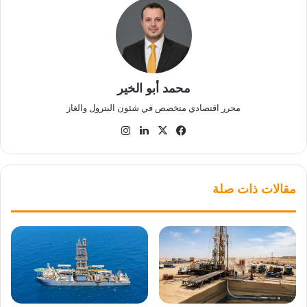
محمد أبو الخير
محرر اقتصادي متخصص في شئون البترول والغاز
‫X
فيسبوك
لينكدإن
انستقرام
مقالات ذات صلة