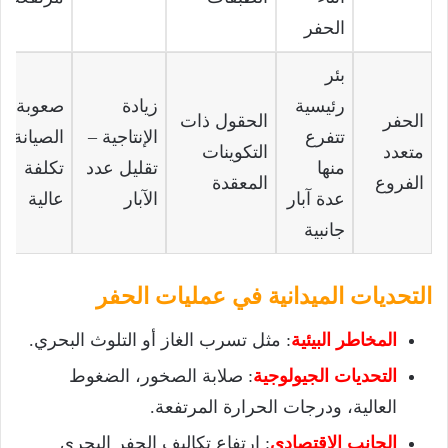
الحفر
بئر
رئيسية
زيادة
صعوبة
الحفر
الحقول ذات
تتفرع
الإنتاجية –
الصيانة –
متعدد
التكوينات
منها
تقليل عدد
تكلفة
الفروع
المعقدة
عدة آبار
الآبار
عالية
جانبية
التحديات الميدانية في عمليات الحفر
المخاطر البيئية
: مثل تسرب الغاز أو التلوث البحري.
التحديات الجيولوجية
: صلابة الصخور، الضغوط
العالية، ودرجات الحرارة المرتفعة.
الجانب الاقتصادي
: ارتفاع تكاليف الحفر البحري