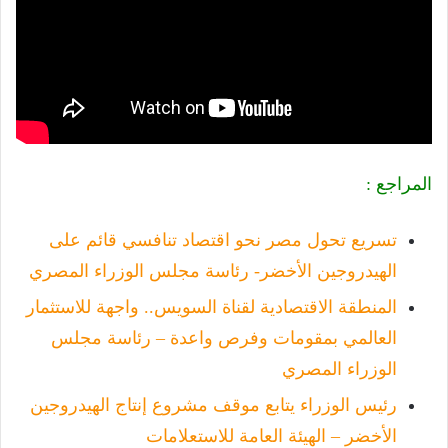
المراجع :
تسريع تحول مصر نحو اقتصاد تنافسي قائم على
الهيدروجين الأخضر- رئاسة مجلس الوزراء المصري
المنطقة الاقتصادية لقناة السويس.. واجهة للاستثمار
العالمي بمقومات وفرص واعدة – رئاسة مجلس
الوزراء المصري
رئيس الوزراء يتابع موقف مشروع إنتاج الهيدروجين
الأخضر – الهيئة العامة للاستعلامات