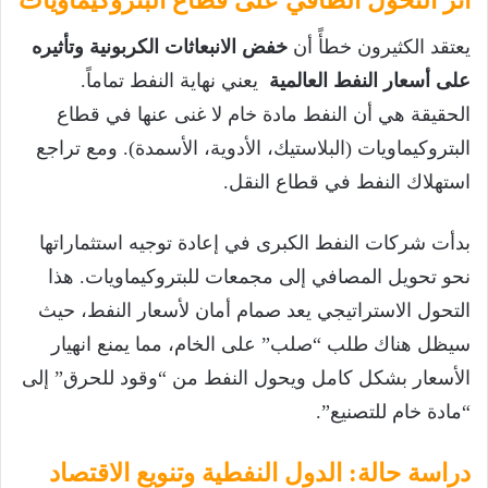
أثر التحول الطاقي على قطاع البتروكيماويات
يعتقد الكثيرون خطأً أن
خفض الانبعاثات الكربونية وتأثيره
على أسعار النفط العالمية
يعني نهاية النفط تماماً.
الحقيقة هي أن النفط مادة خام لا غنى عنها في قطاع
البتروكيماويات (البلاستيك، الأدوية، الأسمدة). ومع تراجع
استهلاك النفط في قطاع النقل.
بدأت شركات النفط الكبرى في إعادة توجيه استثماراتها
نحو تحويل المصافي إلى مجمعات للبتروكيماويات. هذا
التحول الاستراتيجي يعد صمام أمان لأسعار النفط، حيث
سيظل هناك طلب “صلب” على الخام، مما يمنع انهيار
الأسعار بشكل كامل ويحول النفط من “وقود للحرق” إلى
“مادة خام للتصنيع”.
دراسة حالة: الدول النفطية وتنويع الاقتصاد