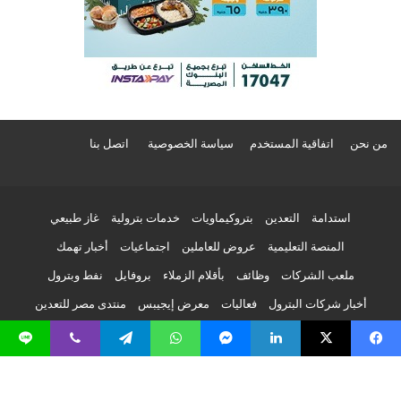
من نحن
اتفاقية المستخدم
سياسة الخصوصية
اتصل بنا
استدامة
التعدين
بتروكيماويات
خدمات بترولية
غاز طبيعي
المنصة التعليمية
عروض للعاملين
اجتماعيات
أخبار تهمك
ملعب الشركات
وظائف
بأقلام الزملاء
بروفايل
نفط وبترول
أخبار شركات البترول
فعاليات
معرض إيجيبس
منتدى مصر للتعدين
وزارة البترول
أخبار بتروتريد
بترونيوز فيديو
يسبوك
‫X
لينكدإن
ماسنجر
واتساب
تيلقرام
ڤايبر
لاين
دليل شركات البترول والطاقة في مصر