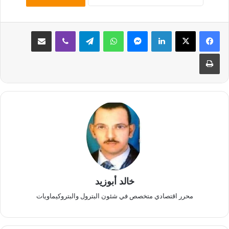
لينكدإن
ماسنجر
واتساب
تيلقرام
ڤايبر
مشاركة عبر البريد
طباعة
خالد أبوزيد
محرر اقتصادي متخصص في شئون البترول والبتروكيماويات