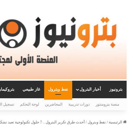
بترونيوز
أخبار البترول
نفط وبترول
غاز طبيعي
بتروكيما
منصة بترومنتور
دورات تدريبية
المحاضرين
لوحة التحكم
تسجيل ال
الرئيسية
/
نفط وبترول
/
أحدث طرق تكرير البترول .. 7 حلول تكنولوجية تعيد تشكيل المصافي