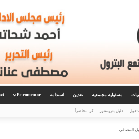
ويات
مسئولية مجتمعية
تعدين
استدامة
Petromentor
فعا
دخول
دليل بترومنتور
كن محاضراً