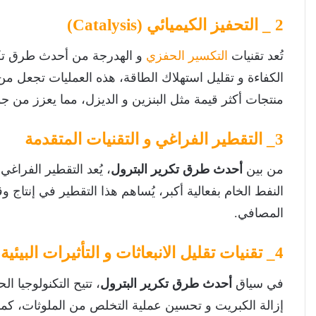
2 _ التحفيز الكيميائي (Catalysis)
تُعد تقنيات
التكسير الحفزي
و الهدرجة من أحدث طرق تكر
الكفاءة و تقليل استهلاك الطاقة، هذه العمليات تجعل من ا
منتجات أكثر قيمة مثل البنزين و الديزل، مما يعزز من جودة
3_ التقطير الفراغي و التقنيات المتقدمة
من بين
أحدث طرق تكرير البترول
، يُعد التقطير الفراغي
النفط الخام بفعالية أكبر، يُساهم هذا التقطير في إنتاج 
المصافي.
4_ تقنيات تقليل الانبعاثات و التأثيرات البيئية
في سياق
أحدث طرق تكرير البترول
، تتيح التكنولوجيا 
إزالة الكبريت و تحسين عملية التخلص من الملوثات، كما 