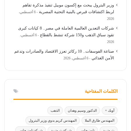
وزير البترول يبحث مع إكسون موبيل تنفيذ مذكرة تفاهم
لربط اكتشافات قبرص بالبنية التحتية المصرية
6 أغسطس،
2026
شركات التعدين العالمية العاملة في مصر.. 8 كيانات كبرى
تقود سباق الذهب و150 شركة تنشط بالقطاع
6 أغسطس،
2026
صناعة الفوسفات.. 10 ركائز تعزز الاقتصاد والصادرات وتدعم
الأمن الغذائي
6 أغسطس، 2026
الكلمات المفتاحية
أوبك +
الدكتور وسيم وهدان
الذهب
المهندس طارق الملا
المهندس كريم بدوي وزير البترول
بتروتريد
تاون جاس
شركة بتروتريد
شركة تاون جاس