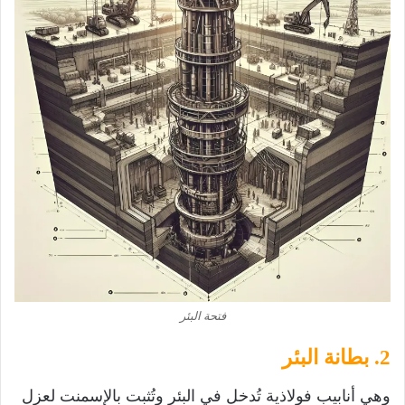
فتحة البئر
2. بطانة البئر
وهي أنابيب فولاذية تُدخل في البئر وتُثبت بالإسمنت لعزل