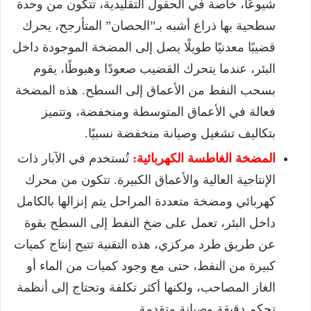
شيوعًا، خاصة في الحقول التقليدية، تتكون من وحدة
سطحية بها ذراع أشبه بـ”الحصان” المتأرجح، يحرك
قضيبًا معدنيًا طويلًا يصل إلى المضخة الموجودة داخل
البئر، عندما يتحرك القضيب صعودًا وهبوطًا، يقوم
بسحب النفط من الأعماق إلى السطح. هذه المضخة
فعالة في الأعماق المتوسطة ومنخفضة، وتتميز
بتكاليف تشغيل وصيانة منخفضة نسبيًا.
المضخة الغاطسة الكهربائية:
تُستخدم في الآبار ذات
الإنتاجية العالية والأعماق الكبيرة. تتكون من محرك
كهربائي ومضخة متعددة المراحل يتم إنزالها بالكامل
داخل البئر، تعمل على ضخ النفط إلى السطح بقوة
عن طريق طرد مركزي، هذه التقنية تتيح إنتاج كميات
كبيرة من النفط، حتى مع وجود كميات من الماء أو
الغاز المصاحب، ولكنها أكثر تكلفة وتحتاج إلى أنظمة
تحكم دقيقة وصيانة متقدمة.