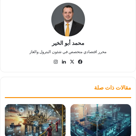
محمد أبو الخير
محرر اقتصادي متخصص في شئون البترول والغاز
‫X
فيسبوك
لينكدإن
انستقرام
مقالات ذات صلة