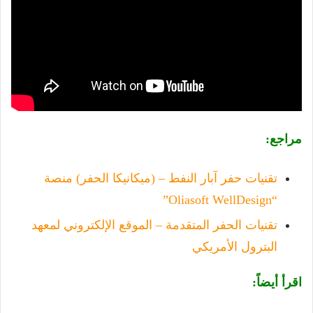
مراجع:
تقنيات حفر آبار النفط – (ميكانيكا الحفر) منصة
“Oliasoft WellDesign”
تقنيات الحفر المتقدمة – الموقع الإلكتروني لمعهد
البترول الأمريكي
اقرأ أيضاً: