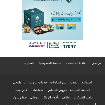
من نحن
اتفاقية المستخدم
سياسة الخصوصية
اتصل بنا
استدامة
التعدين
بتروكيماويات
خدمات بترولية
غاز طبيعي
المنصة التعليمية
عروض للعاملين
اجتماعيات
أخبار تهمك
ملعب الشركات
وظائف
بأقلام الزملاء
بروفايل
نفط وبترول
أخبار شركات البترول
فعاليات
معرض إيجيبس
منتدى مصر للتعدين