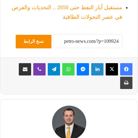
مستقبل آبار النفط حتى 2050 .. التحديات والفرص
في عصر التحولات الطاقية
نسخ الرابط
لينكدإن
ماسنجر
واتساب
تيلقرام
ڤايبر
مشاركة عبر البريد
طباعة