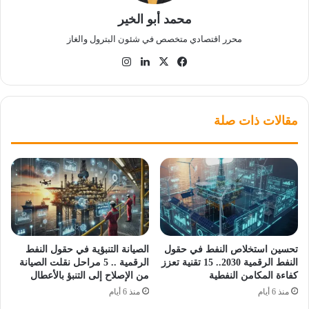
محمد أبو الخير
محرر اقتصادي متخصص في شئون البترول والغاز
‫X
فيسبوك
لينكدإن
انستقرام
مقالات ذات صلة
تحسين استخلاص النفط في حقول
الصيانة التنبؤية في حقول النفط
النفط الرقمية 2030.. 15 تقنية تعزز
الرقمية .. 5 مراحل نقلت الصيانة
كفاءة المكامن النفطية
من الإصلاح إلى التنبؤ بالأعطال
منذ 6 أيام
منذ 6 أيام