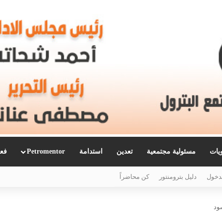
ويات
مسئولية مجتمعية
تعدين
استدامة
Petromentor
فعا
دخول
دليل بترومنتور
كن محاضراً