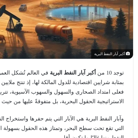
أكبر آبار النفط البرية
توجد 10 من
أكبر آبار النفط البرية
في العالم تُشكل العمود
بمثابة شرايين اقتصادية للدول المالكة لها، إذ تنتج ملايين
فعلى امتداد الصحارى والسهول والسهوب الآسيوية، تتربع ه
الاستراتيجية الحقول البحرية، بل متفوقةً عليها من حيث
وآبار النفط البرية هي الآبار التي يتم حفرها واستخراج 
التي تقع تحت سطح البحر، وتمتاز هذه الحقول بسهولة ال
النفط منها غالبًا ما تكون أقل.