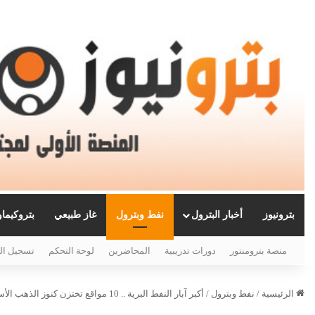
بترونيوز
أخبار البترول
نفط وبترول
غاز طبيعي
بتروكيما
منصة بترومنتور
دورات تدريبية
المحاضرين
لوحة التحكم
تسجيل ال
الرئيسية
/
نفط وبترول
/
أكبر آبار النفط البرية .. 10 مواقع تختزن كنوز الذهب الأسود