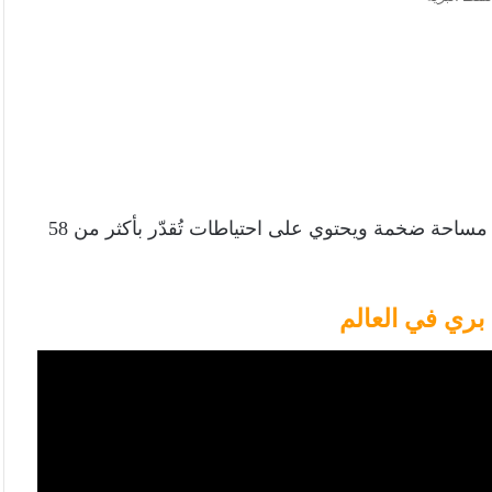
: أكبر حقل نفطي بري في العالم، يمتد على مساحة ضخمة ويحتوي على احتياطات تُقدّر بأكثر من 58
بري في العالم