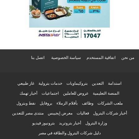
من نحن
اتفاقية المستخدم
سياسة الخصوصية
اتصل بنا
استدامة
التعدين
بتروكيماويات
خدمات بترولية
غاز طبيعي
المنصة التعليمية
عروض للعاملين
اجتماعيات
أخبار تهمك
ملعب الشركات
وظائف
بأقلام الزملاء
بروفايل
نفط وبترول
أخبار شركات البترول
فعاليات
معرض إيجيبس
منتدى مصر للتعدين
وزارة البترول
أخبار بتروتريد
بترونيوز فيديو
دليل شركات البترول والطاقة في مصر