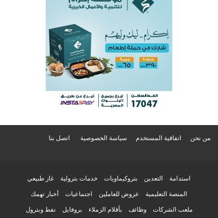
من نحن
اتفاقية المستخدم
سياسة الخصوصية
اتصل بنا
استدامة
التعدين
بتروكيماويات
خدمات بترولية
غاز طبيعي
المنصة التعليمية
عروض للعاملين
اجتماعيات
أخبار تهمك
ملعب الشركات
وظائف
بأقلام الزملاء
بروفايل
نفط وبترول