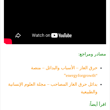
مصادر ومراجع:
حرق الغاز – الأسباب والبدائل – منصة
“energyforgrowth”
بدائل حرق الغاز المصاحب – مجلة العلوم الإنسانية
والطبيعية
اقرأ أيضاً: