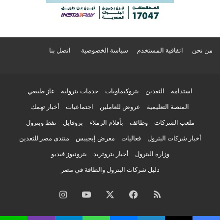
من نحن
اتفاقية المستخدم
سياسة الخصوصية
اتصل بنا
استدامة
التعدين
بتروكيماويات
خدمات بترولية
غاز طبيعي
المنصة التعليمية
عروض للعاملين
اجتماعيات
أخبار تهمك
ملعب الشركات
وظائف
بأقلام الزملاء
بروفايل
نفط وبترول
أخبار شركات البترول
فعاليات
معرض إيجيبس
منتدى مصر للتعدين
وزارة البترول
أخبار بتروتريد
بترونيوز فيديو
دليل شركات البترول والطاقة في مصر
ملخص
فيسبوك
‫X
‫YouTube
انستقرام
الموقع