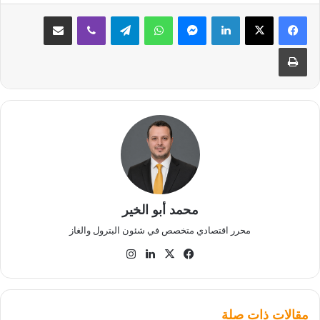
لينكدإن
ماسنجر
واتساب
تيلقرام
ڤايبر
مشاركة عبر البريد
طباعة
محمد أبو الخير
محرر اقتصادي متخصص في شئون البترول والغاز
‫X
فيسبوك
لينكدإن
انستقرام
مقالات ذات صلة