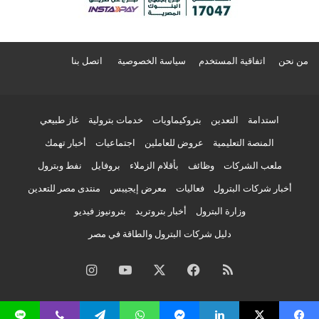
من نحن
اتفاقية المستخدم
سياسة الخصوصية
اتصل بنا
استدامة
التعدين
بتروكيماويات
خدمات بترولية
غاز طبيعي
المنصة التعليمية
عروض للعاملين
اجتماعيات
أخبار تهمك
ملعب الشركات
وظائف
بأقلام الزملاء
بروفايل
نفط وبترول
أخبار شركات البترول
فعاليات
معرض إيجيبس
منتدى مصر للتعدين
وزارة البترول
أخبار بتروتريد
بترونيوز فيديو
دليل شركات البترول والطاقة في مصر
ملخص
فيسبوك
‫X
‫YouTube
انستقرام
الموقع