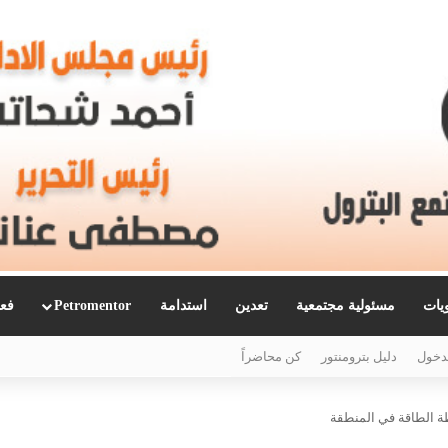
ويات
مسئولية مجتمعية
تعدين
استدامة
Petromentor
فعا
دخول
دليل بترومنتور
كن محاضراً