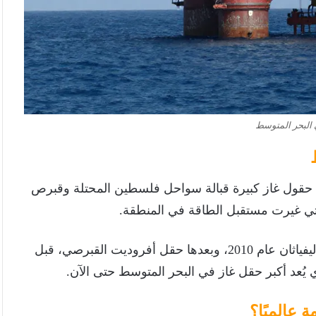
 البحر المتوسط
 حقول غاز كبيرة قبالة سواحل فلسطين المحتلة وقبرص
وكانت البداية مع اكتشاف حقل تمار عام 2009، ثم حقل ليفياثان عام 2010، وبعدها حقل أفروديت القبرصي، قبل
 عالميًا؟