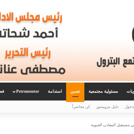
ويات
مسئولية مجتمعية
تعدين
استدامة
Petromentor
فعا
دخول
دليل بترومنتور
كن محاضراً