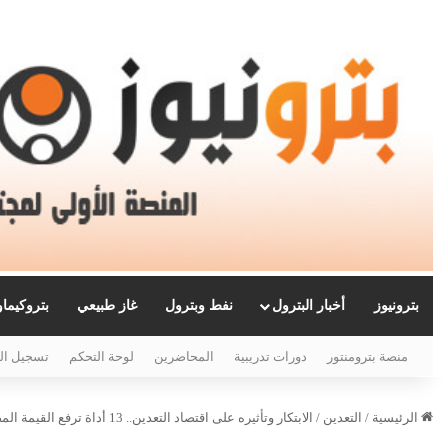
بترونيوز
أخبار البترول
نفط وبترول
غاز طبيعي
بتروكيما
منصة بترومنتور
دورات تدريبية
المحاضرين
لوحة التحكم
تسجيل ال
الرئيسية
/
التعدين
/
الابتكار وتأثيره على اقتصاد التعدين.. 13 أداة ترفع القيمة المضافة للثروات المعدنية