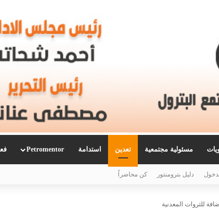
ويات
مسئولية مجتمعية
تعدين
استدامة
Petromentor
فعا
دخول
دليل بترومنتور
كن محاضراً