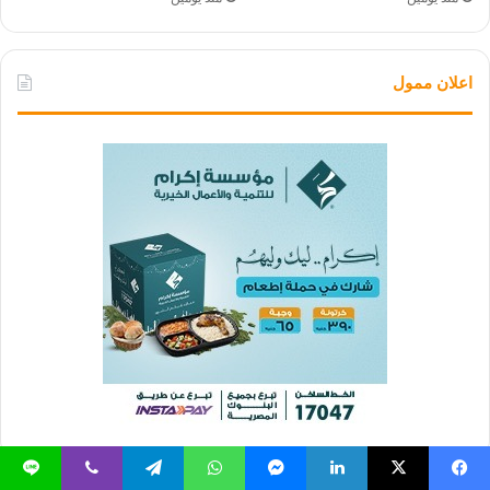
اعلان ممول
يسبوك
‫X
لينكدإن
ماسنجر
واتساب
تيلقرام
ڤايبر
لاين