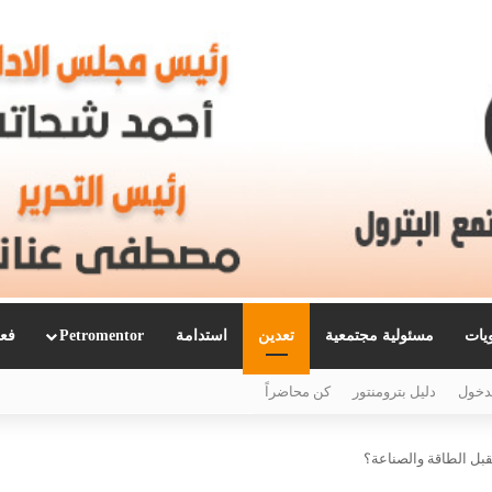
ويات
مسئولية مجتمعية
تعدين
استدامة
Petromentor
فعا
دخول
دليل بترومنتور
كن محاضراً