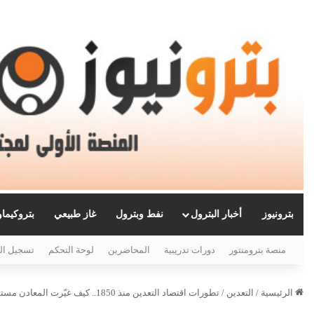
بترونيوز
أخبار البترول
نفط وبترول
غاز طبيعي
بتروكيما
منصة بترومنتور
دورات تدريبية
المحاضرين
لوحة التحكم
تسجيل ال
الرئيسية
/
التعدين
/
تطورات اقتصاد التعدين منذ 1850.. كيف غيّرت المعادن مستقبل الطاقة والصناعة؟