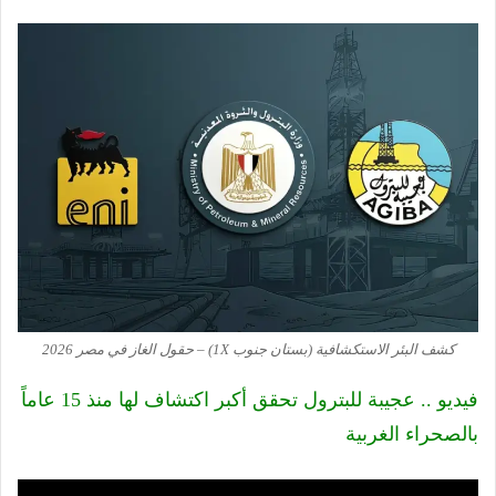
كشف البئر الاستكشافية (بستان جنوب 1X) – حقول الغاز في مصر 2026
فيديو .. عجيبة للبترول تحقق أكبر اكتشاف لها منذ 15 عاماً
بالصحراء الغربية