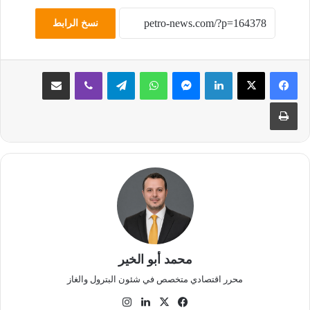
نسخ الرابط
لينكدإن
ماسنجر
واتساب
تيلقرام
ڤايبر
مشاركة عبر البريد
طباعة
محمد أبو الخير
محرر اقتصادي متخصص في شئون البترول والغاز
‫X
فيسبوك
لينكدإن
انستقرام