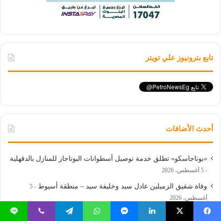
تابع بترونيوز علي تويتر
أحدث الأضافات
«بوتاجاسكو» تطلق خدمة توصيل أسطوانات البوتاجاز للمنازل بالدقهلية
5 أغسطس، 2026
وفاة شقيق الزميلين عادل سيد وخليفة سيد – منطقة أسيوط
5
أغسطس، 2026
قاعدة البيانات الجيولوجية التعدينية الرقمية في مصر.. 27 خامة معدنية
يسبوك
‫X
لينكدإن
ماسنجر
واتساب
تيلقرام
ڤايبر
لاين