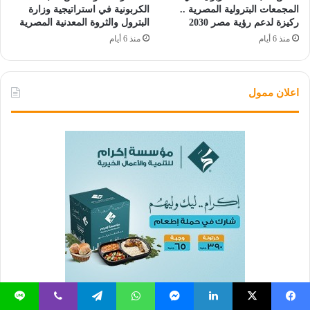
المجمعات البترولية المصرية ..
الكربونية في استراتيجية وزارة
ركيزة لدعم رؤية مصر 2030
البترول والثروة المعدنية المصرية
منذ 6 أيام
منذ 6 أيام
اعلان ممول
يسبوك
‫X
لينكدإن
ماسنجر
واتساب
تيلقرام
ڤايبر
لاين