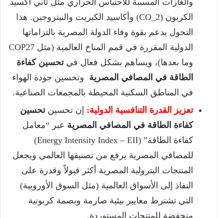
والغازات المسببة للاحتباس الحراري مثل ثاني أكسيد
الكربون (
CO_2
) وأكاسيد الكبريت والنيتروجين. هذا
التحول يدعم بقوة وفاء الدولة المصرية بالتزاماتها
الدولية المقررة في قمم المناخ العالمية (مثل COP27
وما بعدها)، ويساهم بشكل فعال في
تحسين كفاءة
الطاقة في المصافي المصرية
وتحسين جودة الهواء
في المناطق السكنية المحيطة بالمجمعات الصناعية.
تعزيز القدرة التنافسية الدولية:
إن تحسين
تحسين
كفاءة الطاقة في المصافي المصرية
عبر “معامل
كفاءة الطاقة” (Energy Intensity Index – EII)
للمصافي المصرية يرفع من تصنيفها العالمي ويجعل
المنتجات البترولية المصرية أكثر قبولاً وقدرة على
النفاذ إلى الأسواق العالمية (مثل السوق الأوروبية)
التي تشترط معايير بيئية صارمة وبصمة كربونية
منخفضة للمنتجات المستوردة.