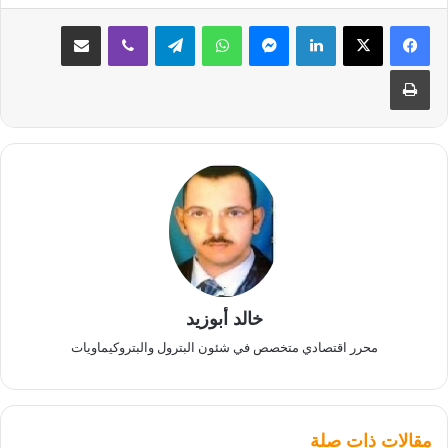
لينكدإن
ماسنجر
واتساب
تيلقرام
ڤايبر
مشاركة عبر البريد
طباعة
خالد أبوزيد
محرر اقتصادي متخصص في شئون البترول والبتروكيماويات
مقالات ذات صلة