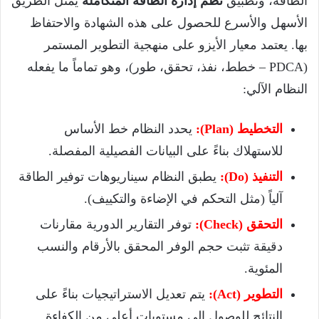
الطاقة، وتطبيق
نظم إدارة الطاقة المتكاملة
يمثل الطريق
الأسهل والأسرع للحصول على هذه الشهادة والاحتفاظ
بها. يعتمد معيار الأيزو على منهجية التطوير المستمر
(PDCA – خطط، نفذ، تحقق، طور)، وهو تماماً ما يفعله
النظام الآلي:
التخطيط (Plan):
يحدد النظام خط الأساس
للاستهلاك بناءً على البيانات الفصيلية المفصلة.
التنفيذ (Do):
يطبق النظام سيناريوهات توفير الطاقة
آلياً (مثل التحكم في الإضاءة والتكييف).
التحقق (Check):
توفر التقارير الدورية مقارنات
دقيقة تثبت حجم الوفر المحقق بالأرقام والنسب
المئوية.
التطوير (Act):
يتم تعديل الاستراتيجيات بناءً على
النتائج للوصول إلى مستويات أعلى من الكفاءة.