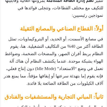
تتميز
نظم إدارة الطاقة المتكاملة
بمرونتها العالية وقابليتها
للتكيف مع مختلف القطاعات، وتتجلى فوائدها في
نموذجين رئيسيين:
أولاً: القطاع الصناعي والمصانع الثقيلة
في مصانع الأسمنت، أو الحديد، أو البتروكيماويات، تمثل
الطاقة أكثر من 40% من التكاليف التشغيلية. هنا، يقوم
النظام بربط أفران الصهر، والمضخات الضخمة، وضواغط
الهواء بشبكة موحدة. عندما يكتشف النظام أن هناك آلة
تعمل في وضع “الاستعداد” (Idle Mode) دون إنتاج فعلي،
فإنه يقوم إما بتهدئة سرعتها أو إيقافها مؤقتاً، مما يمنع هدر
آلاف الكيلووات من الطاقة الضائعة بلا فائدة.
ثانياً: المباني التجارية والمستشفيات والفنادق