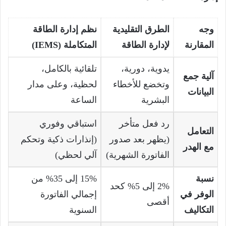
وجه
الطرق التقليدية
نظم إدارة الطاقة
المقارنة
لإدارة الطاقة
المتكاملة (IEMS)
يدوية، دورية،
تلقائية بالكامل،
آلية جمع
وتخضع للأخطاء
لحظية، وعلى مدار
البيانات
البشرية
الساعة
رد فعل متأخر
استباقي وفوري
التعامل
(يظهر بعد صدور
(إنذارات ذكية وتحكم
مع الهدر
الفاتورة الشهرية)
آلي لحظي)
نسبة
15% إلى 35% من
2% إلى 5% كحد
الوفر في
إجمالي الفاتورة
أقصى
التكاليف
السنوية