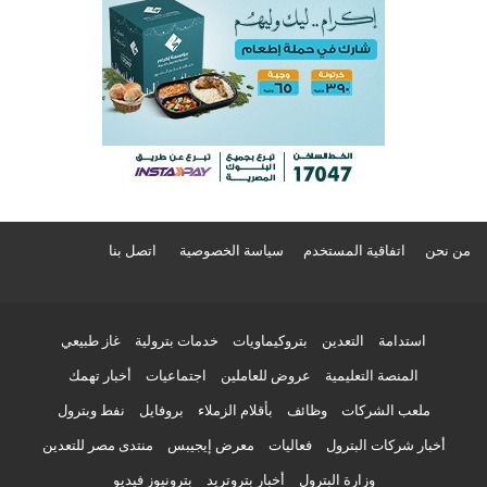
من نحن
اتفاقية المستخدم
سياسة الخصوصية
اتصل بنا
استدامة
التعدين
بتروكيماويات
خدمات بترولية
غاز طبيعي
المنصة التعليمية
عروض للعاملين
اجتماعيات
أخبار تهمك
ملعب الشركات
وظائف
بأقلام الزملاء
بروفايل
نفط وبترول
أخبار شركات البترول
فعاليات
معرض إيجيبس
منتدى مصر للتعدين
وزارة البترول
أخبار بتروتريد
بترونيوز فيديو