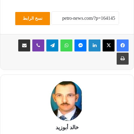
نسخ الرابط
لينكدإن
ماسنجر
واتساب
تيلقرام
ڤايبر
مشاركة عبر البريد
طباعة
خالد أبوزيد