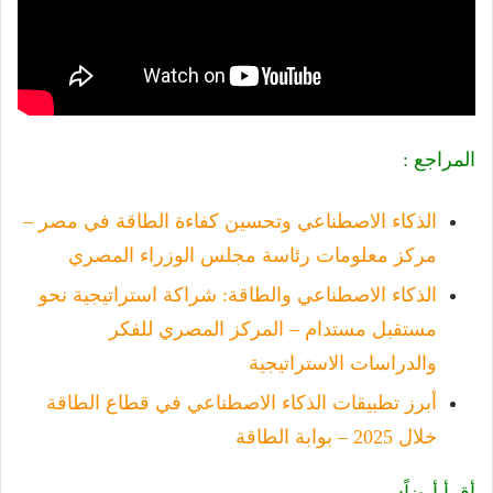
المراجع :
اﻟﺬﻛﺎء اﻻﺻﻄﻨﺎﻋﻲ وﺗﺤﺴﻴﻦ ﻛﻔﺎءة اﻟﻄﺎﻗﺔ ﻓﻲ ﻣﺼﺮ –
مركز معلومات رئاسة مجلس الوزراء المصري
الذكاء الاصطناعي والطاقة: شراكة استراتيجية نحو
مستقبل مستدام – المركز المصري للفكر
والدراسات الاستراتيجية
أبرز تطبيقات الذكاء الاصطناعي في قطاع الطاقة
خلال 2025 – بوابة الطاقة
أقرأ أيضاً: