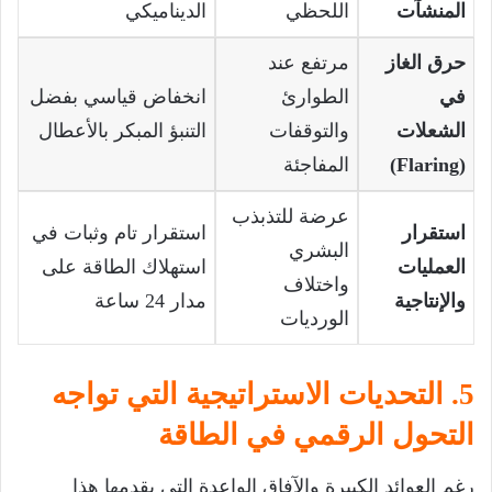
المنشآت
اللحظي
الديناميكي
حرق الغاز
مرتفع عند
في
الطوارئ
انخفاض قياسي بفضل
الشعلات
والتوقفات
التنبؤ المبكر بالأعطال
(Flaring)
المفاجئة
عرضة للتذبذب
استقرار
استقرار تام وثبات في
البشري
العمليات
استهلاك الطاقة على
واختلاف
والإنتاجية
مدار 24 ساعة
الورديات
5. التحديات الاستراتيجية التي تواجه
التحول الرقمي في الطاقة
رغم العوائد الكبيرة والآفاق الواعدة التي يقدمها هذا