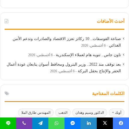
أحدث الأضافات
صناعة الفوسفات.. 10 ركائز تعزز الاقتصاد والصادرات وتدعم الأمن
الغذائي
6 أغسطس، 2026
تاون جاس.. تنويه هام لعملاء الإسكندرية
6 أغسطس، 2026
بعد توقف منذ 2022.. وزير البترول ومحافظ أسوان يتابعان عودة أعمال
الحفر والإنتاج بحقل البركة
6 أغسطس، 2026
الكلمات المفتاحية
أوبك +
الدكتور وسيم وهدان
الذهب
المهندس طارق الملا
المهندس كريم بدوي وزير البترول
بتروتريد
تاون جاس
يسبوك
‫X
لينكدإن
ماسنجر
واتساب
تيلقرام
ڤايبر
لاين