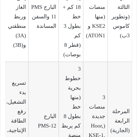
الثالثة
منصات
18 كم +
البارج PMS
الغاز
(وتطوير
(منها
خط
11 والسفن
وربط
كاموس
KSE2 و
بطول 3
المساندة
منطقتي
3ب)
ATON1)
كم
(3A)
(قطر 8
و(3B)
بوصات)
3
خطوط
تسريع
بحرية
بدء
3
(منها
التشغيل،
منصات
خط
المرحلة
رفع
جديدة
بطول 8
البارج
الرابعة
الطاقة
(Hoor,
كم يربط
PMS-12
(الجارية)
الإنتاجية،
KSE-1,
منصة