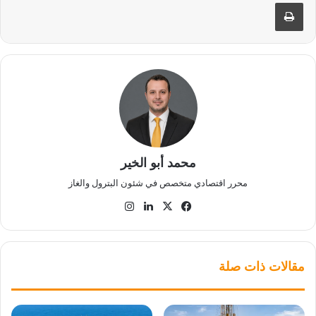
طباعة
محمد أبو الخير
محرر اقتصادي متخصص في شئون البترول والغاز
‫X
فيسبوك
لينكدإن
انستقرام
مقالات ذات صلة