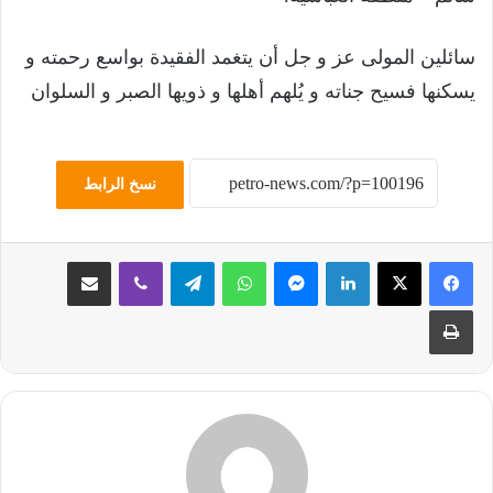
سائلين المولى عز و جل أن يتغمد الفقيدة بواسع رحمته و
يسكنها فسيح جناته و يُلهم أهلها و ذويها الصبر و السلوان
نسخ الرابط
لينكدإن
ماسنجر
واتساب
تيلقرام
ڤايبر
مشاركة عبر البريد
طباعة