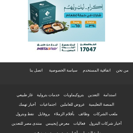
من نحن
اتفاقية المستخدم
سياسة الخصوصية
اتصل بنا
استدامة
التعدين
بتروكيماويات
خدمات بترولية
غاز طبيعي
المنصة التعليمية
عروض للعاملين
اجتماعيات
أخبار تهمك
ملعب الشركات
وظائف
بأقلام الزملاء
بروفايل
نفط وبترول
أخبار شركات البترول
فعاليات
معرض إيجيبس
منتدى مصر للتعدين
وزارة البترول
أخبار بتروتريد
بترونيوز فيديو