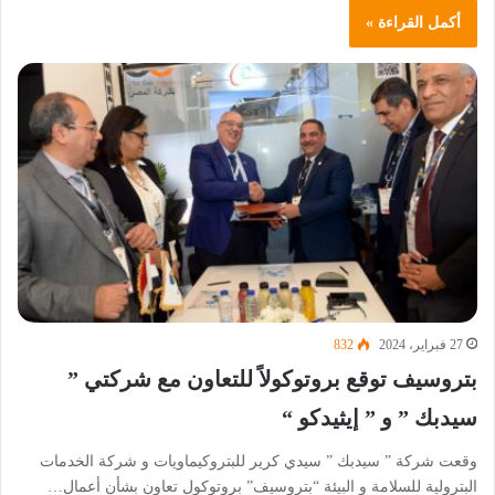
أكمل القراءة »
27 فبراير، 2024
832
بتروسيف توقع بروتوكولاً للتعاون مع شركتي ”
سيدبك ” و ” إيثيدكو “
وقعت شركة ” سيدبك ” سيدي كرير للبتروكيماويات و شركة الخدمات
البترولية للسلامة و البيئة “بتروسيف” بروتوكول تعاون بشأن أعمال…