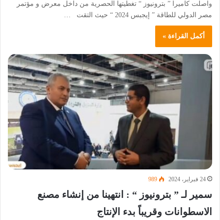
واصلت كاميرا ” بترونيوز “ تغطيتها الحصرية من داخل معرض و مؤتمر
مصر الدولي للطاقة ” إيجبس 2024 “ حيث التقت …
أكمل القراءة »
24 فبراير، 2024
989
سمير لـ ” بترونيوز “ : انتهينا من إنشاء مصنع
الاسطوانات وقريباً بدء الإنتاج