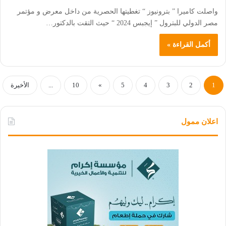
واصلت كاميرا ” بترونيوز “ تغطيتها الحصرية من داخل معرض و مؤتمر
مصر الدولي للبترول ” إيجبس 2024 “ حيث التقت بالدكتور…
أكمل القراءة »
1
2
3
4
5
»
10
...
الأخيرة
اعلان ممول