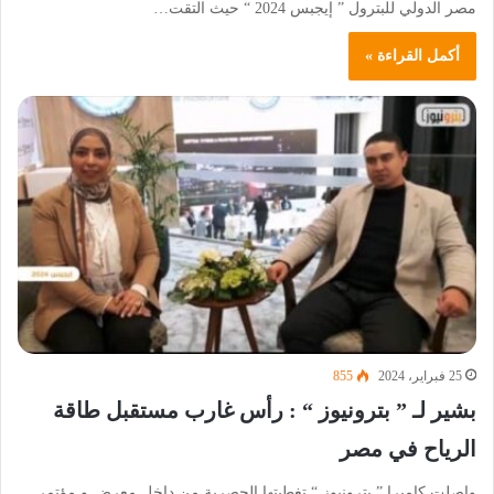
مصر الدولي للبترول ” إيجبس 2024 “ حيث التقت…
أكمل القراءة »
25 فبراير، 2024
855
بشير لـ ” بترونيوز “ : رأس غارب مستقبل طاقة
الرياح في مصر
واصلت كاميرا ” بترونيوز “ تغطيتها الحصرية من داخل معرض و مؤتمر