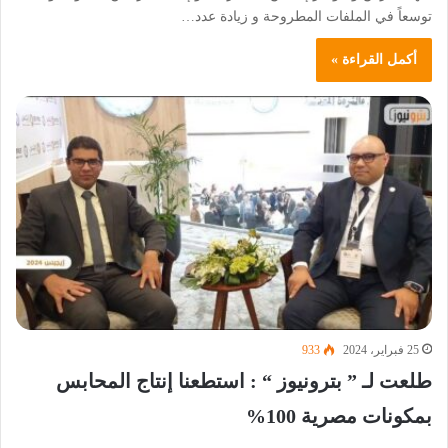
توسعاً في الملفات المطروحة و زيادة عدد…
أكمل القراءة »
25 فبراير، 2024
933
طلعت لـ ” بترونيوز “ : استطعنا إنتاج المحابس
بمكونات مصرية 100%