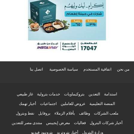
من نحن
اتفاقية المستخدم
سياسة الخصوصية
اتصل بنا
استدامة
التعدين
بتروكيماويات
خدمات بترولية
غاز طبيعي
المنصة التعليمية
عروض للعاملين
اجتماعيات
أخبار تهمك
ملعب الشركات
وظائف
بأقلام الزملاء
بروفايل
نفط وبترول
أخبار شركات البترول
فعاليات
معرض إيجيبس
منتدى مصر للتعدين
وزارة البترول
أخبار بتروتريد
بترونيوز فيديو