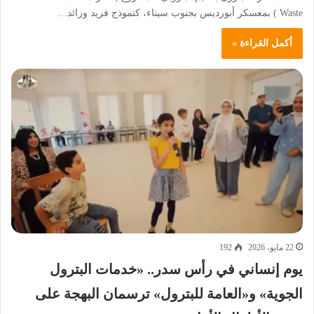
Waste ) بمعسكر أبورديس بجنوب سيناء، كنموذج فريد ورائد…
أكمل القراءة »
22 مايو، 2026
192
يوم إنساني في رأس سدر.. «خدمات البترول
الجوية» و«العامة للبترول» ترسمان البهجة على