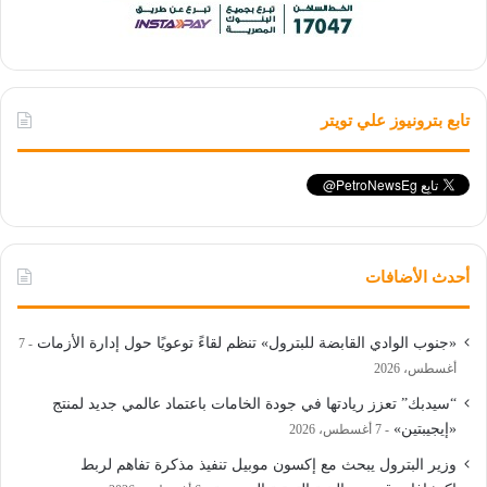
تابع بترونيوز علي تويتر
أحدث الأضافات
«جنوب الوادي القابضة للبترول» تنظم لقاءً توعويًا حول إدارة الأزمات
7
أغسطس، 2026
“سيدبك” تعزز ريادتها في جودة الخامات باعتماد عالمي جديد لمنتج
«إيجيبتين»
7 أغسطس، 2026
وزير البترول يبحث مع إكسون موبيل تنفيذ مذكرة تفاهم لربط