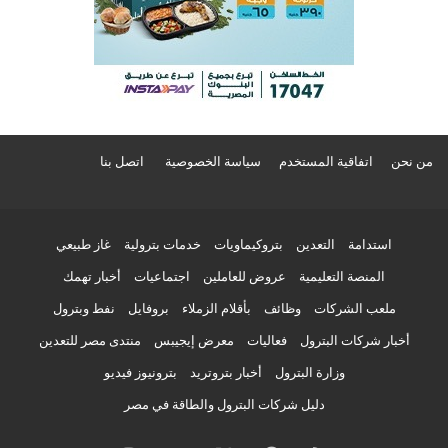
من نحن
اتفاقية المستخدم
سياسة الخصوصية
اتصل بنا
استدامة
التعدين
بتروكيماويات
خدمات بترولية
غاز طبيعي
المنصة التعليمية
عروض للعاملين
اجتماعيات
أخبار تهمك
ملعب الشركات
وظائف
بأقلام الزملاء
بروفايل
نفط وبترول
أخبار شركات البترول
فعاليات
معرض إيجيبس
منتدى مصر للتعدين
وزارة البترول
أخبار بتروتريد
بترونيوز فيديو
دليل شركات البترول والطاقة في مصر