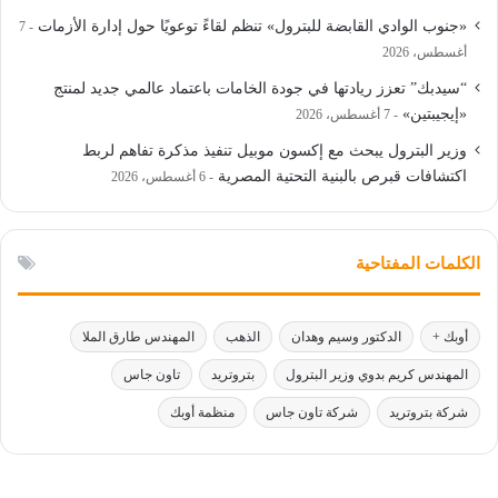
«جنوب الوادي القابضة للبترول» تنظم لقاءً توعويًا حول إدارة الأزمات
7
أغسطس، 2026
“سيدبك” تعزز ريادتها في جودة الخامات باعتماد عالمي جديد لمنتج
«إيجيبتين»
7 أغسطس، 2026
وزير البترول يبحث مع إكسون موبيل تنفيذ مذكرة تفاهم لربط
اكتشافات قبرص بالبنية التحتية المصرية
6 أغسطس، 2026
الكلمات المفتاحية
أوبك +
الدكتور وسيم وهدان
الذهب
المهندس طارق الملا
المهندس كريم بدوي وزير البترول
بتروتريد
تاون جاس
شركة بتروتريد
شركة تاون جاس
منظمة أوبك