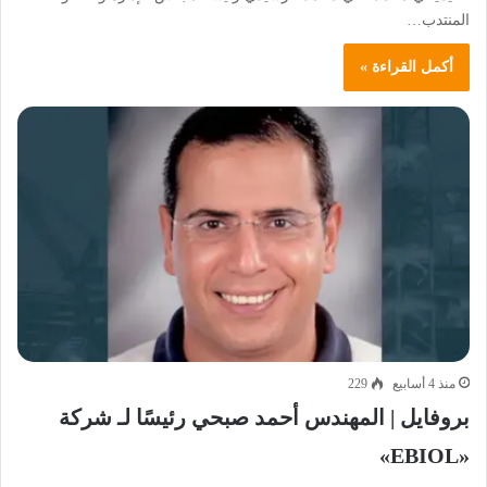
المنتدب…
أكمل القراءة »
منذ 4 أسابيع
229
بروفايل | المهندس أحمد صبحي رئيسًا لـ شركة
«EBIOL»